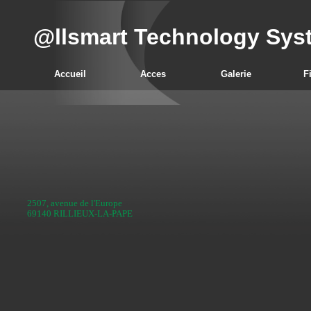
@llsmart Technology Sys
Accueil
Acces
Galerie
F
2507, avenue de l'Europe
69140 RILLIEUX-LA-PAPE